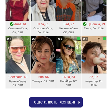
Arina
, 61
Nina
, 61
Bird
, 27
Lyudmila
, 79
Оклахома-Сити,
Оклахома-Сити,
Оклахома-Сити,
Талса, OK, США
OK, США
OK, США
OK, США
1
1
1
1
Светлана
, 49
Irina
, 56
Нина
, 53
An
, 35
Брокен-Эрроу,
Талекуа, OK, США
Нью-Йорк, NY,
Клируотер, FL,
OK, США
США
США
еще анкеты женщин