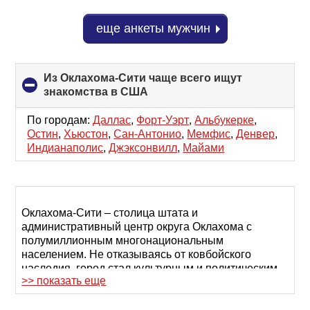
еще анкеты мужчин
Из Оклахома-Сити чаще всего ищут
знакомства в США
click
to
collapse
По городам:
Даллас
,
Форт-Уэрт
,
Альбукерке
,
contents
Остин
,
Хьюстон
,
Сан-Антонио
,
Мемфис
,
Денвер
,
Индианаполис
,
Джэксонвилл
,
Майами
Оклахома-Сити – столица штата и
административный центр округа Оклахома с
полумиллионным многонациональным
населением. Не отказываясь от ковбойского
наследия, город стал культурным и политическим
>> показать еще
центром, где много памятных мест и уютных
площадок для отдыха в окружении близких людей.