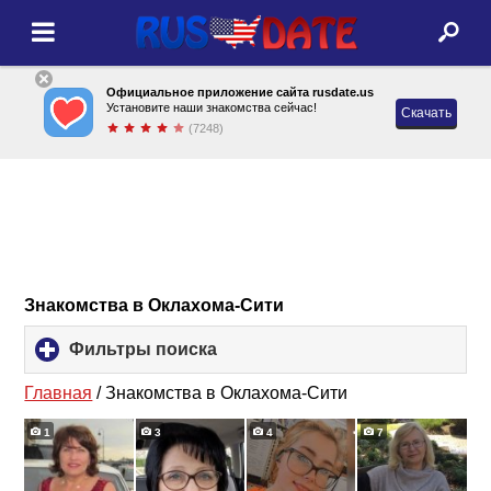
Официальное приложение сайта rusdate.us
Установите наши знакомства сейчас!
Скачать
(7248)
Знакомства в Оклахома-Сити
Фильтры поиска
click
to
expand
Главная
/
Знакомства в Оклахома-Сити
contents
1
3
4
7