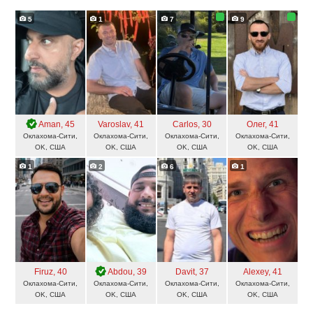
5
1
7
9
Aman
, 45
Varoslav
, 41
Carlos
, 30
Олег
, 41
Оклахома-Сити,
Оклахома-Сити,
Оклахома-Сити,
Оклахома-Сити,
OK, США
OK, США
OK, США
OK, США
1
2
6
1
Firuz
, 40
Abdou
, 39
Davit
, 37
Alexey
, 41
Оклахома-Сити,
Оклахома-Сити,
Оклахома-Сити,
Оклахома-Сити,
OK, США
OK, США
OK, США
OK, США