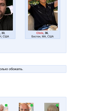
R
,
33
,
Chris
,
36
,
OH, США
Бостон, MA, США
олько обожать.