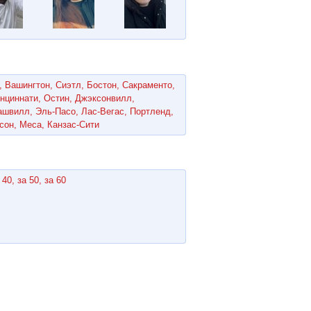
,
Вашингтон,
Сиэтл,
Бостон,
Сакраменто,
нциннати,
Остин,
Джэксонвилл,
ашвилл,
Эль-Пасо,
Лас-Вегас,
Портленд,
сон,
Меса,
Канзас-Сити
 40,
за 50,
за 60