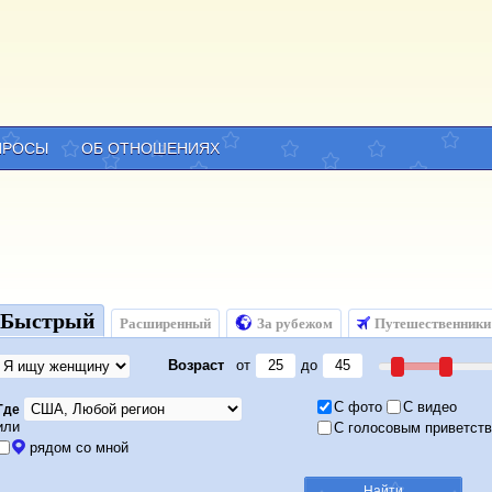
ПРОСЫ
ОБ ОТНОШЕНИЯХ
Быстрый
Расширенный
За рубежом
Путешественники
Возраст
от
до
С фото
С видео
Где
или
С голосовым приветст
рядом со мной