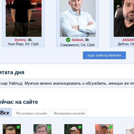
Dmitriy
,
36
,
Aleksei
,
39
,
ANSA
Нью-Йорк, NY, США
Дейтон, 
Сакраменто, CA, США
итата дня
скар Уайльд:
Мужчин можно анализировать и обсуждать, женщин же т
ейчас на сайте
Все
Мужчины онлайн
Женщины онлайн