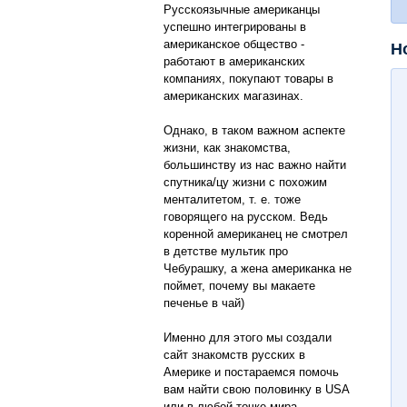
Русскоязычные американцы
успешно интегрированы в
американское общество -
Н
работают в американских
компаниях, покупают товары в
американских магазинах.
Однако, в таком важном аспекте
жизни, как знакомства,
большинству из нас важно найти
спутника/цу жизни с похожим
менталитетом, т. е. тоже
говорящего на русском. Ведь
коренной американец не смотрел
в детстве мультик про
Чебурашку, а жена американка не
поймет, почему вы макаете
печенье в чай)
Именно для этого мы создали
сайт знакомств русских в
Америке и постараемся помочь
вам найти свою половинку в USA
или в любой точке мира.