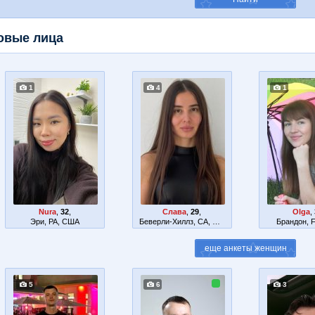
овые лица
1
4
1
Nura
,
32
,
Слава
,
29
,
Olga
,
Эри, PA, США
Беверли-Хиллз, CA, США
Брандон, 
5
6
3