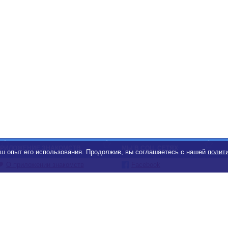
РИЛОЖЕНИЕ ЗНАКОМСТВ
МЫ В СОЦ. СЕТЯХ
ваш опыт его использования. Продолжив, вы соглашаетесь с нашей
полит
О приложении знакомств
Facebook
Знакомства Android
Instagram
Знакомства iOS
Youtube
Чат бот знакомств Елена
TikTok
Яндекс.Дзен