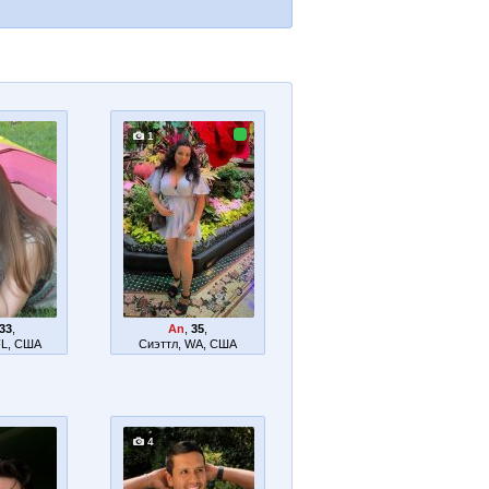
1
33
,
An
,
35
,
FL, США
Сиэттл, WA, США
4