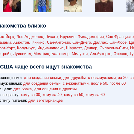
накомства близко
ью-Йорк,
Лос-Анджелес,
Чикаго,
Бруклин,
Филадельфия,
Сан-Франциско
айами,
Хьюстон,
Финикс,
Сан-Антонио,
Сан-Диего,
Даллас,
Сан-Хосе,
Ци
орт-Уэрт,
Колумбус,
Индианаполис,
Шарлотт,
Денвер,
Оклахома-Сити,
Н
етройт,
Луисвилл,
Мемфис,
Балтимор,
Милуоки,
Альбукерке,
Фресно,
Ту
 США чаще всего ищут знакомства
 женщинами:
для создания семьи,
для дружбы,
с незамужними,
за 30,
за
 мужчинами:
для создания семьи,
с неженатыми,
после 50,
после 60
о цели:
для брака,
для общения и дружбы
о возрасту:
кому за 30,
кому за 40,
кому за 50,
кому за 60
о типу питания:
для вегетарианцев