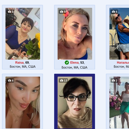
5
5
6
Raisa
,
69
,
Elena
,
53
,
Наталь
Бостон, MA, США
Бостон, 
Бостон, MA, США
4
13
2