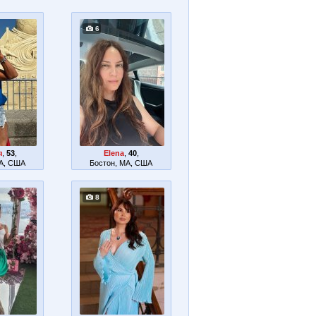
6
я
,
53
,
Elena
,
40
,
MA, США
Бостон, MA, США
8