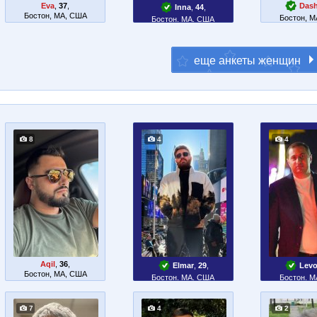
Eva
,
37
,
Das
Inna
,
44
,
Бостон, MA, США
Бостон, 
Бостон, MA, США
8
4
4
Aqil
,
36
,
Elmar
,
29
,
Lev
Бостон, MA, США
Бостон, MA, США
Бостон, 
7
4
2