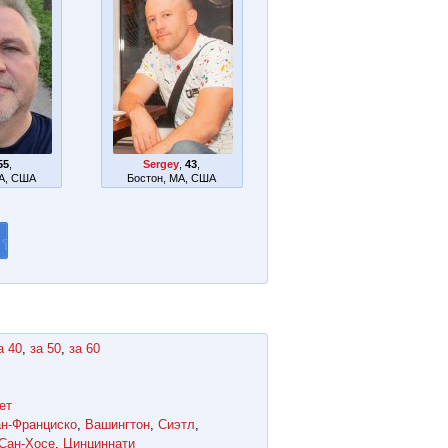
55
,
Sergey
,
43
,
MA, США
Бостон, MA, США
а 40
,
за 50
,
за 60
ет
н-Франциско
,
Вашингтон
,
Сиэтл
,
Сан-Хосе
,
Цинциннати