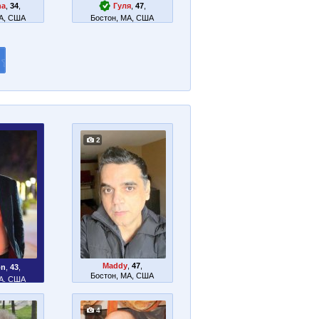
ha
,
34
,
Гуля
,
47
,
MA, США
Бостон, MA, США
2
Maddy
,
47
,
on
,
43
,
Бостон, MA, США
MA, США
4