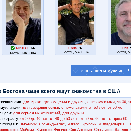
MIKHAIL
,
66
,
Chris
,
36
,
Den
,
Бостон, MA, США
Бостон, 
Бостон, MA, США
з Бостона чаще всего ищут знакомства в США
 женщинами:
для брака
,
для общения и дружбы
,
с незамужними
,
за 30
,
з
 мужчинами:
для создания семьи
,
с неженатыми
,
от 50 лет
,
от 60 лет
о цели:
для серьезных отношений
,
для дружбы
о возрасту:
от 30 до 40 лет
,
от 40 до 50 лет
,
от 50 до 60 лет
,
старше 60 л
о городам:
Нью-Йорк
,
Лос-Анджелес
,
Чикаго
,
Бруклин
,
Филадельфия
,
Са
акраменто
,
Майами
,
Хьюстон
,
Финикс
,
Сан-Антонио
,
Сан-Диего
,
Даллас
,