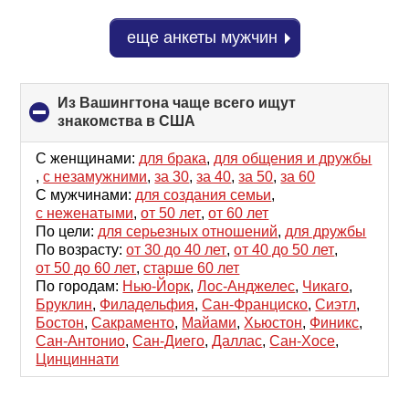
еще анкеты мужчин
Из Вашингтона чаще всего ищут
знакомства в США
click
to
collapse
С женщинами:
для брака
,
для общения и дружбы
contents
,
с незамужними
,
за 30
,
за 40
,
за 50
,
за 60
С мужчинами:
для создания семьи
,
с неженатыми
,
от 50 лет
,
от 60 лет
По цели:
для серьезных отношений
,
для дружбы
По возрасту:
от 30 до 40 лет
,
от 40 до 50 лет
,
от 50 до 60 лет
,
старше 60 лет
По городам:
Нью-Йорк
,
Лос-Анджелес
,
Чикаго
,
Бруклин
,
Филадельфия
,
Сан-Франциско
,
Сиэтл
,
Бостон
,
Сакраменто
,
Майами
,
Хьюстон
,
Финикс
,
Сан-Антонио
,
Сан-Диего
,
Даллас
,
Сан-Хосе
,
Цинциннати