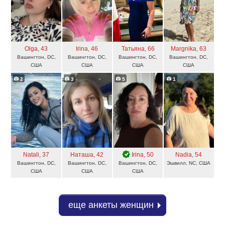
Olga
, 43
Irina
, 46
Татьяна
, 66
Margnika
, 63
Вашингтон, DC,
Вашингтон, DC,
Вашингтон, DC,
Вашингтон, DC,
США
США
США
США
2
3
5
1
Natali
, 37
Наташа
, 42
Irina
, 50
Nadia
, 54
Вашингтон, DC,
Вашингтон, DC,
Вашингтон, DC,
Эшвилл, NC, США
США
США
США
еще анкеты женщин