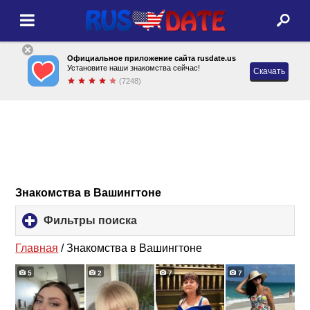
Официальное приложение сайта rusdate.us
Установите наши знакомства сейчас!
Скачать
(7248)
Знакомства в Вашингтоне
Фильтры поиска
click
to
expand
Главная
/
Знакомства в Вашингтоне
contents
5
2
7
7