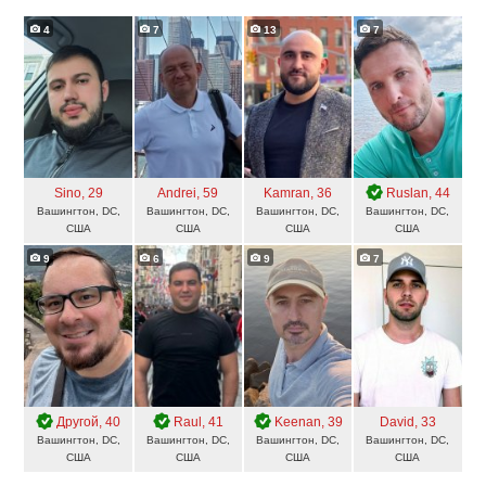
4
7
13
7
Sino
, 29
Andrei
, 59
Kamran
, 36
Ruslan
, 44
Вашингтон, DC,
Вашингтон, DC,
Вашингтон, DC,
Вашингтон, DC,
США
США
США
США
9
6
9
7
Другой
, 40
Raul
, 41
Keenan
, 39
David
, 33
Вашингтон, DC,
Вашингтон, DC,
Вашингтон, DC,
Вашингтон, DC,
США
США
США
США