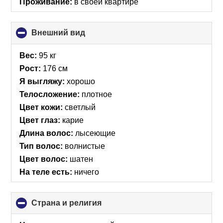
Проживание:
в своей квартире
Внешний вид
click
to
collapse
Вес:
95 кг
contents
Рост:
176 см
Я выгляжу:
хорошо
Телосложение:
плотное
Цвет кожи:
светлый
Цвет глаз:
карие
Длина волос:
лысеющие
Тип волос:
волнистые
Цвет волос:
шатен
На теле есть:
ничего
Страна и религия
click
to
collapse