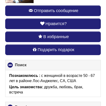
Отправить сообщение
Нравится?
В избранные
Подарить подарок
Поиск
click
to
collapse
Познакомлюсь :
с женщиной в возрасте 50 - 67
contents
лет
в районе
Лос-Анджелес, CA, США
Цель знакомства:
дружба, любовь, брак,
встреча