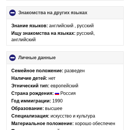
Знакомства на других языках
click
to
collapse
Знание языков:
английский , русский
contents
Ищу знакомства на языках:
русский,
английский
Личные данные
click
to
collapse
Семейное положение:
разведен
contents
Наличие детей:
нет
Этнический тип:
европейский
Страна рождения:
Россия
Год иммиграции:
1990
Образование:
высшее
Специализация:
искусство и культура
Материальное положение:
хорошо обеспечен