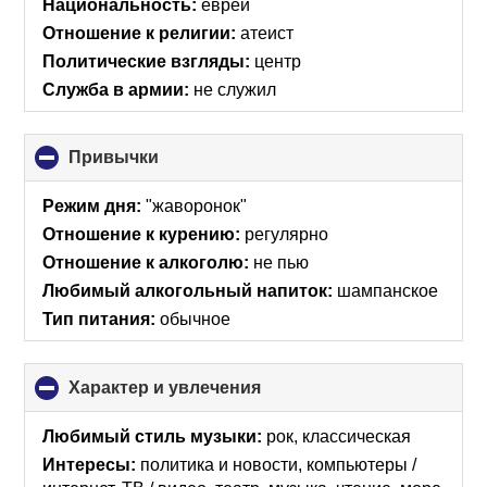
Национальность:
еврей
contents
Отношение к религии:
атеист
Политические взгляды:
центр
Служба в армии:
не служил
Привычки
click
to
collapse
Режим дня:
"жаворонок"
contents
Отношение к курению:
регулярно
Отношение к алкоголю:
не пью
Любимый алкогольный напиток:
шампанское
Тип питания:
обычное
Характер и увлечения
click
to
collapse
Любимый стиль музыки:
рок, классическая
contents
Интересы:
политика и новости, компьютеры /