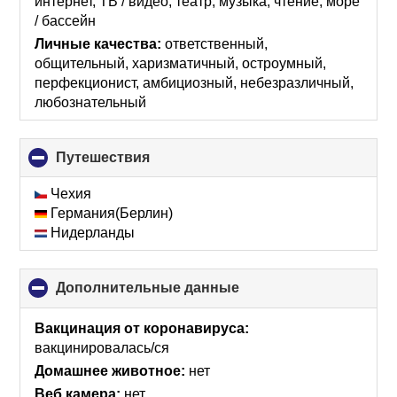
интернет, ТВ / видео, театр, музыка, чтение, море
/ бассейн
Личные качества:
ответственный,
общительный, харизматичный, остроумный,
перфекционист, амбициозный, небезразличный,
любознательный
Путешествия
click
to
collapse
Чехия
contents
Германия(Берлин)
Нидерланды
Дополнительные данные
click
to
collapse
Вакцинация от коронавируса:
contents
вакцинировалась/ся
Домашнее животное:
нет
Веб камера:
нет