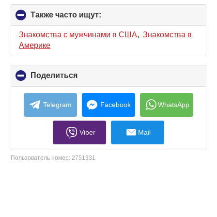
Также часто ищут:
click
to
collapse
Знакомства с мужчинами в США
,
Знакомства в
contents
Америке
Поделиться
click
to
collapse
contents
Telegram
Facebook
WhatsApp
Viber
Mail
Пользователь номер:
2751331