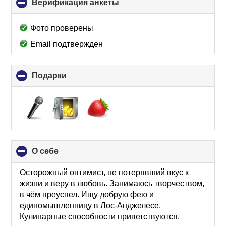
Верификация анкеты
click
to
collapse
Фото проверены
contents
Email подтвержден
Подарки
click
to
collapse
contents
О себе
click
to
collapse
Осторожный оптимист, не потерявший вкус к
contents
жизни и веру в любовь. Занимаюсь творчеством,
в чём преуспел. Ищу добрую фею и
единомышленницу в Лос-Анджелесе.
Кулинарные способности приветствуются.