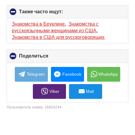
Также часто ищут:
click
to
collapse
Знакомства в Бруклине
,
Знакомства с
contents
русскоязычными женщинами из США
,
Знакомства в США для русскоговорящих
Поделиться
click
to
collapse
contents
Telegram
Facebook
WhatsApp
Viber
Mail
Пользователь номер:
16854244