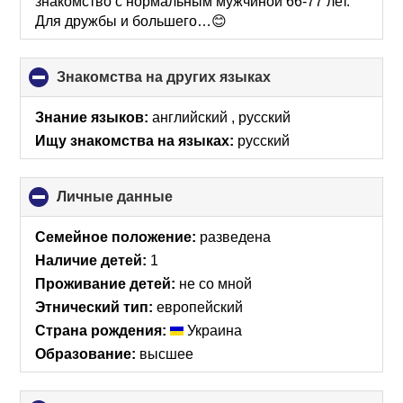
знакомство с нормальным мужчиной 66-77 лет.
Для дружбы и большего…😊
Знакомства на других языках
click
to
collapse
Знание языков:
английский , русский
contents
Ищу знакомства на языках:
русский
Личные данные
click
to
collapse
Семейное положение:
разведена
contents
Наличие детей:
1
Проживание детей:
не со мной
Этнический тип:
европейский
Страна рождения:
Украина
Образование:
высшее