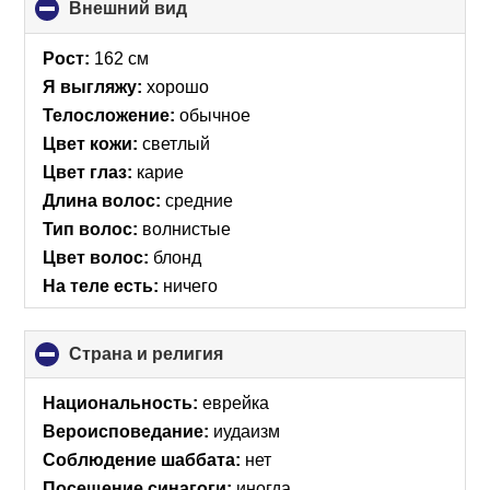
Внешний вид
click
to
collapse
Рост:
162 см
contents
Я выгляжу:
хорошо
Телосложение:
обычное
Цвет кожи:
светлый
Цвет глаз:
карие
Длина волос:
средние
Тип волос:
волнистые
Цвет волос:
блонд
На теле есть:
ничего
Страна и религия
click
to
collapse
Национальность:
еврейка
contents
Вероисповедание:
иудаизм
Соблюдение шаббата:
нет
Посещение синагоги:
иногда