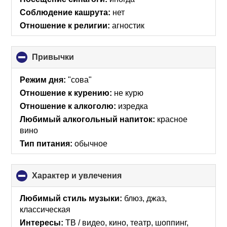
Соблюдение кашрута:
нет
Отношение к религии:
агностик
Привычки
click
to
collapse
Режим дня:
"сова"
contents
Отношение к курению:
не курю
Отношение к алкоголю:
изредка
Любимый алкогольный напиток:
красное
вино
Тип питания:
обычное
Характер и увлечения
click
to
collapse
Любимый стиль музыки:
блюз, джаз,
contents
классическая
Интересы:
ТВ / видео, кино, театр, шоппинг,