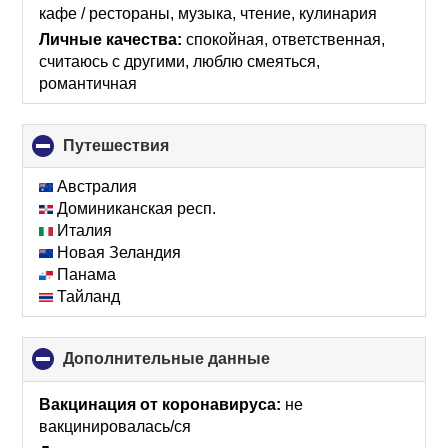
кафе / рестораны, музыка, чтение, кулинария
Личные качества:
спокойная, ответственная,
считаюсь с другими, люблю смеяться,
романтичная
Путешествия
click
to
collapse
Австралия
contents
Доминиканская респ.
Италия
Новая Зеландия
Панама
Тайланд
Дополнительные данные
click
to
collapse
Вакцинация от коронавируса:
не
contents
вакцинировалась/ся