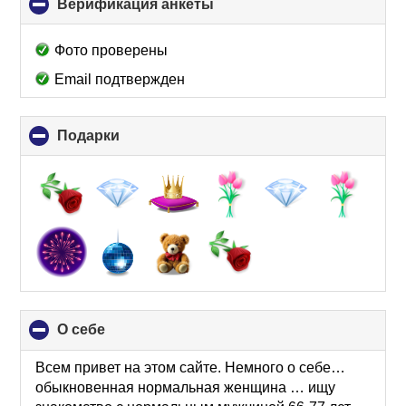
Верификация анкеты
click
to
collapse
Фото проверены
contents
Email подтвержден
Подарки
click
to
collapse
contents
О себе
click
to
collapse
Всем привет на этом сайте. Немного о себе…
contents
обыкновенная нормальная женщина … ищу