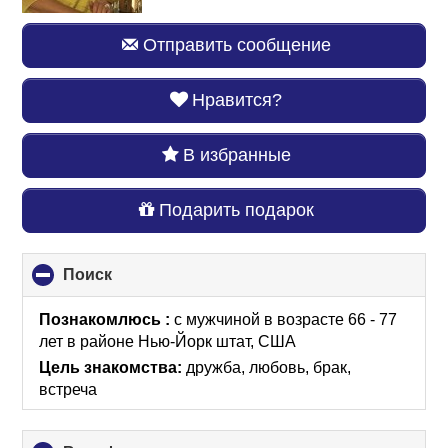
Отправить сообщение
Нравится?
В избранные
Подарить подарок
Поиск
click
to
collapse
Познакомлюсь :
с мужчиной в возрасте 66 - 77
contents
лет
в районе
Нью-Йорк штат, США
Цель знакомства:
дружба, любовь, брак,
встреча