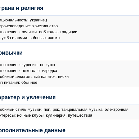
трана и религия
ациональность: украинец
ероисповедание: христианство
тношение к религии: соблюдаю традиции
лужба в армии: в боевых частях
ривычки
тношение к курению: не курю
тношение к алкоголю: изредка
юбимый алкогольный напиток: виски
ип питания: обычное
арактер и увлечения
юбимый стиль музыки: поп, рок, танцевальная музыка, электронная
нтересы: ночные клубы, кулинария, путешествия
ополнительные данные