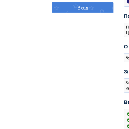
П
П
Ц
О
Б
З
З
И
В