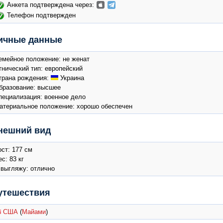
Анкета подтверждена через:
Телефон подтвержден
ичные данные
емейное положение: не женат
тнический тип: европейский
трана рождения:
Украина
бразование: высшее
пециализация: военное дело
атериальное положение: хорошо обеспечен
нешний вид
ост: 177 см
с: 83 кг
 выгляжу: отлично
утешествия
США
(
Майами
)