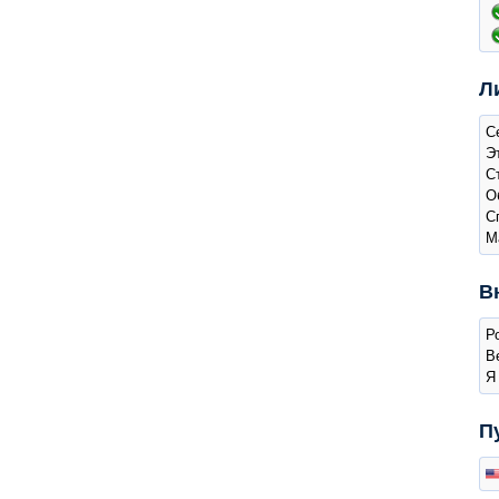
Л
С
Э
С
О
С
М
В
Р
Ве
Я
П