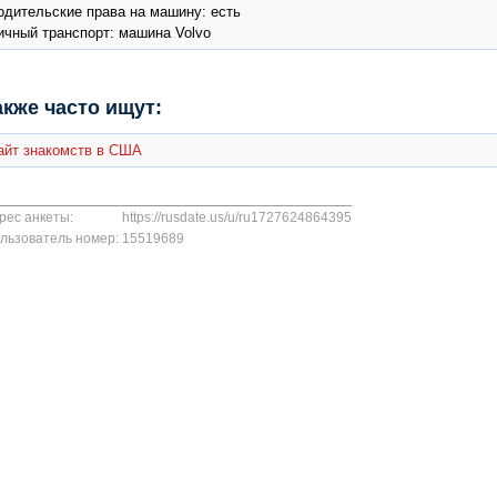
одительские права на машину: есть
ичный транспорт: машина Volvo
акже часто ищут:
айт знакомств в США
рес анкеты:
https://rusdate.us/u/ru1727624864395
льзователь номер:
15519689