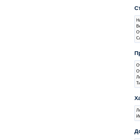
С
Н
В
О
С
П
О
О
Л
Т
Х
Л
И
Д