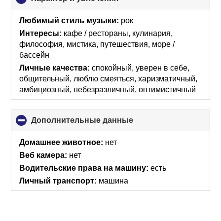
to
collapse
Любимый стиль музыки:
рок
contents
Интересы:
кафе / рестораны, кулинария,
философия, мистика, путешествия, море /
бассейн
Личные качества:
спокойный, уверен в себе,
общительный, люблю смеяться, харизматичный,
амбициозный, небезразличный, оптимистичный
Дополнительные данные
click
to
collapse
Домашнее животное:
нет
contents
Веб камера:
нет
Водительские права на машину:
есть
Личный транспорт:
машина