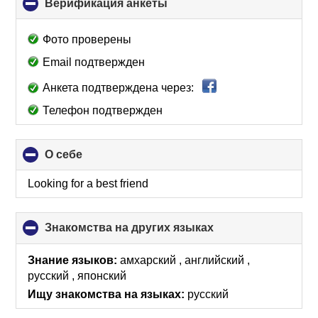
Верификация анкеты
click
to
collapse
Фото проверены
contents
Email подтвержден
Анкета подтверждена через:
Телефон подтвержден
О себе
click
to
collapse
Looking for a best friend
contents
Знакомства на других языках
click
to
collapse
Знание языков:
амхарский , английский ,
contents
русский , японский
Ищу знакомства на языках:
русский