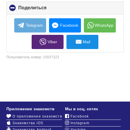
Поделиться
click
to
collapse
contents
Telegram
Facebook
WhatsApp
Viber
Mail
Пользователь номер:
10037323
Приложение знакомств
Мы в соц. сетях
О приложении знакомств
Facebook
Знакомства iOS
Instagram
Знакомства Android
Youtube