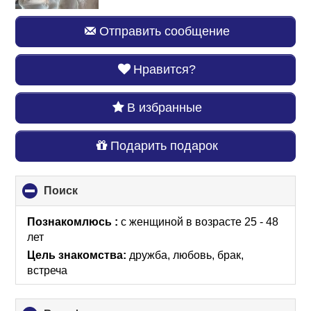
Отправить сообщение
Нравится?
В избранные
Подарить подарок
Поиск
click
to
collapse
Познакомлюсь :
с женщиной в возрасте 25 - 48
contents
лет
Цель знакомства:
дружба, любовь, брак,
встреча