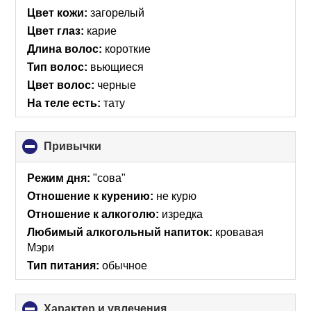
Цвет кожи:
загорелый
Цвет глаз:
карие
Длина волос:
короткие
Тип волос:
вьющиеся
Цвет волос:
черные
На теле есть:
тату
Привычки
click
to
collapse
Режим дня:
"сова"
contents
Отношение к курению:
не курю
Отношение к алкоголю:
изредка
Любимый алкогольный напиток:
кровавая
Мэри
Тип питания:
обычное
Характер и увлечения
click