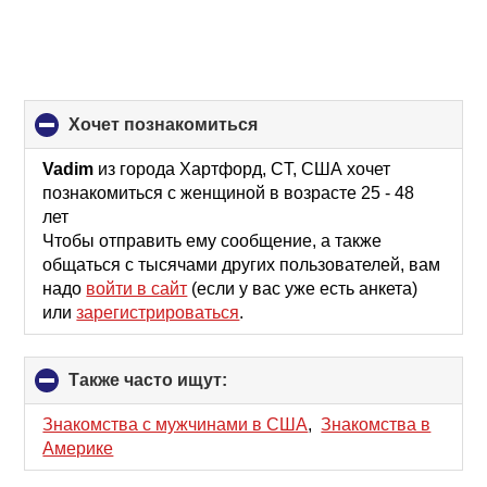
хочет познакомиться
click
to
collapse
Vadim
из города Хартфорд, CT, США хочет
contents
познакомиться с женщиной в возрасте 25 - 48
лет
Чтобы отправить ему сообщение, а также
общаться с тысячами других пользователей, вам
надо
войти в сайт
(если у вас уже есть анкета)
или
зарегистрироваться
.
Также часто ищут:
click
to
collapse
Знакомства с мужчинами в США
,
Знакомства в
contents
Америке