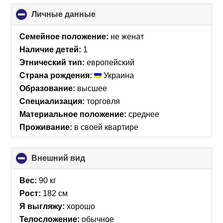
Личные данные
click
to
collapse
Семейное положение:
не женат
contents
Наличие детей:
1
Этнический тип:
европейский
Страна рождения:
Украина
Образование:
высшее
Специализация:
торговля
Материальное положение:
среднее
Проживание:
в своей квартире
Внешний вид
click
to
collapse
Вес:
90 кг
contents
Рост:
182 см
Я выгляжу:
хорошо
Телосложение:
обычное