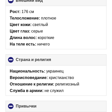
Внешний вид
click
to
collapse
Рост:
176 см
contents
Телосложение:
плотное
Цвет кожи:
светлый
Цвет глаз:
серые
Длина волос:
короткие
На теле есть:
ничего
Страна и религия
click
to
collapse
Национальность:
украинец
contents
Вероисповедание:
христианство
Отношение к религии:
религиозный
Служба в армии:
не служил
Привычки
click
to