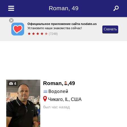
Roman, 49
Официальное приложение сайта rusdate.us
Установите наши знакомства сейчас!
Скачать
(7248)
Roman,
,
49
4
Водолей
Чикаго, IL, США
был час назад