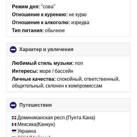
collapse
Режим дня:
"сова"
contents
Отношение к курению:
не курю
Отношение к алкоголю:
изредка
Тип питания:
обычное
Характер и увлечения
click
to
collapse
Любимый стиль музыки:
поп
contents
Интересы:
море / бассейн
Личные качества:
спокойный, ответственный,
общительный, склонен к компромиссам
Путешествия
click
to
collapse
Доминиканская респ.(Пунта Кана)
contents
Мексика(Канкун)
Украина