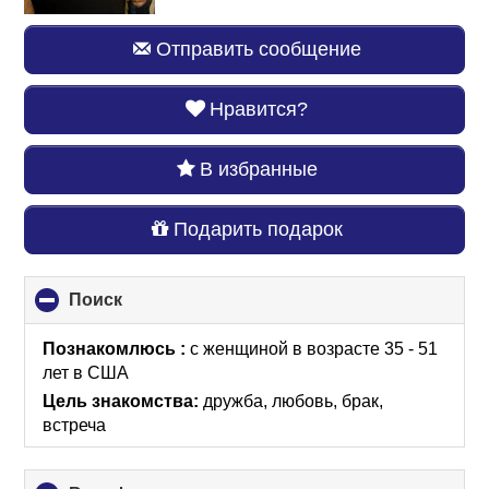
Отправить сообщение
Нравится?
В избранные
Подарить подарок
Поиск
click
to
collapse
Познакомлюсь :
с женщиной в возрасте 35 - 51
contents
лет
в США
Цель знакомства:
дружба, любовь, брак,
встреча