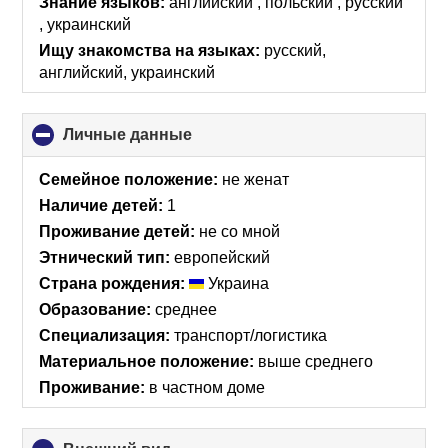
Знание языков:
английский , польский , русский
contents
, украинский
Ищу знакомства на языках:
русский,
английский, украинский
Личные данные
click
to
collapse
Семейное положение:
не женат
contents
Наличие детей:
1
Проживание детей:
не со мной
Этнический тип:
европейский
Страна рождения:
Украина
Образование:
среднее
Специализация:
транспорт/логистика
Материальное положение:
выше среднего
Проживание:
в частном доме