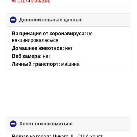
США
(
Майами
)
Дополнительные данные
click
to
collapse
Вакцинация от коронавируса:
не
contents
вакцинировалась/ся
Домашнее животное:
нет
Веб камера:
нет
Личный транспорт:
машина
хочет познакомиться
click
to
collapse
Roman
из города Чикаго, IL, США хочет