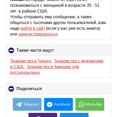
contents
познакомиться с женщиной в возрасте 35 - 51
лет в районе США.
Чтобы отправить ему сообщение, а также
общаться с тысячами других пользователей, вам
надо
войти в сайт
(если у вас уже есть анкета)
или
зарегистрироваться
.
Также часто ищут:
click
to
collapse
Знакомства в Чикаго
,
Знакомства с мужчинами
contents
в США
,
Знакомства в Америке для
русскоязычных
Поделиться
click
to
collapse
contents
Telegram
Facebook
WhatsApp