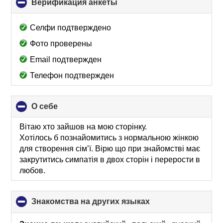
Верификация анкеты
click
to
collapse
Селфи подтверждено
contents
Фото проверены
Email подтвержден
Телефон подтвержден
О себе
click
to
collapse
Вітаю хто зайшов на мою сторінку.
contents
Хотілось б познайомитись з нормальною жінкою
для створення сімʼї. Вірю що при знайомстві має
закрутитись симпатія в двох сторін і перерости в
любов.
Знакомства на других языках
click
to
collapse