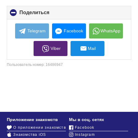
Поделиться
click
to
collapse
contents
Telegram
Facebook
WhatsApp
Viber
Mail
Пользователь номер:
16486947
Приложение знакомств
Мы в соц. сетях
О приложении знакомств
Facebook
Знакомства iOS
Instagram