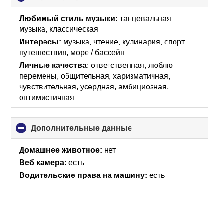
to
collapse
Любимый стиль музыки:
танцевальная
contents
музыка, классическая
Интересы:
музыка, чтение, кулинария, спорт,
путешествия, море / бассейн
Личные качества:
ответственная, люблю
перемены, общительная, харизматичная,
чувствительная, усердная, амбициозная,
оптимистичная
Дополнительные данные
click
to
collapse
Домашнее животное:
нет
contents
Веб камера:
есть
Водительские права на машину:
есть