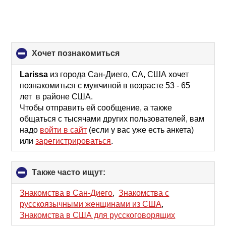
хочет познакомиться
click
to
collapse
Larissa
из города Сан-Диего, CA, США хочет
contents
познакомиться с мужчиной в возрасте 53 - 65
лет в районе США.
Чтобы отправить ей сообщение, а также
общаться с тысячами других пользователей, вам
надо
войти в сайт
(если у вас уже есть анкета)
или
зарегистрироваться
.
Также часто ищут:
click
to
collapse
Знакомства в Сан-Диего
,
Знакомства с
contents
русскоязычными женщинами из США
,
Знакомства в США для русскоговорящих