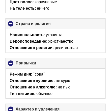
Цвет волос:
коричневые
На теле есть:
ничего
Страна и религия
click
to
collapse
Национальность:
украинка
contents
Вероисповедание:
христианство
Отношение к религии:
религиозная
Привычки
click
to
collapse
Режим дня:
"сова"
contents
Отношение к курению:
не курю
Отношение к алкоголю:
не пью
Тип питания:
обычное
Характер и увлечения
click