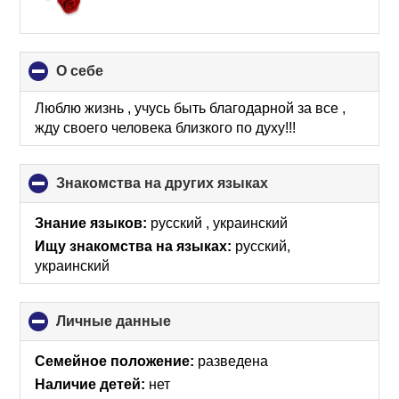
О себе
click
to
collapse
Люблю жизнь , учусь быть благодарной за все ,
contents
жду своего человека близкого по духу!!!
Знакомства на других языках
click
to
collapse
Знание языков:
русский , украинский
contents
Ищу знакомства на языках:
русский,
украинский
Личные данные
click
to
collapse
Семейное положение:
разведена
contents
Наличие детей:
нет