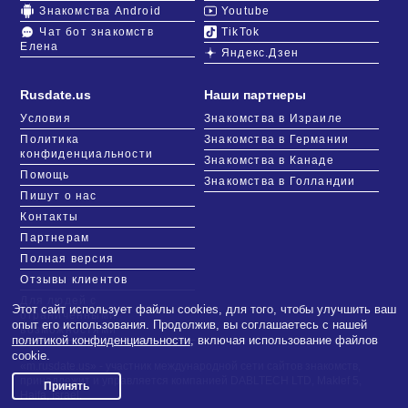
Знакомства Android
Youtube
Чат бот знакомств
TikTok
Елена
Яндекс.Дзен
Rusdate.us
Наши партнеры
Условия
Знакомства в Израиле
Политика
Знакомства в Германии
конфиденциальности
Знакомства в Канаде
Помощь
Знакомства в Голландии
Пишут о нас
Контакты
Партнерам
Полная версия
Отзывы клиентов
Для людей с
Этот сайт использует файлы cookies, для того, чтобы улучшить ваш
ограниченными
опыт его использования. Продолжив, вы соглашаетесь с нашей
возможностями
политикой конфиденциальности
, включая использование файлов
cookie.
«m.rusdate.us» - участник международной сети сайтов знакомств,
принадлежит и управляется компанией DABLTECH LTD, Maklef 5,
Принять
Haifa, Israel.