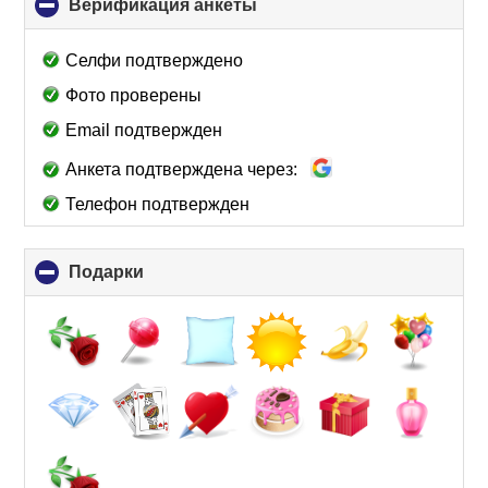
Верификация анкеты
click
to
collapse
Селфи подтверждено
contents
Фото проверены
Email подтвержден
Анкета подтверждена через:
Телефон подтвержден
Подарки
click
to
collapse
contents