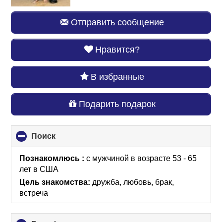
Отправить сообщение
Нравится?
В избранные
Подарить подарок
Поиск
click
to
collapse
Познакомлюсь :
с мужчиной в возрасте 53 - 65
contents
лет
в США
Цель знакомства:
дружба, любовь, брак,
встреча