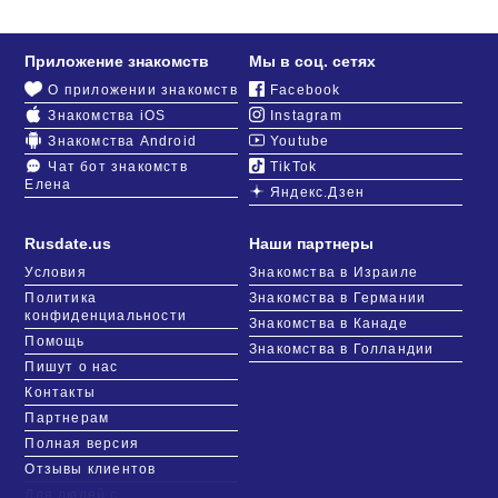
Приложение знакомств
Мы в соц. сетях
О приложении знакомств
Facebook
Знакомства iOS
Instagram
Знакомства Android
Youtube
Чат бот знакомств
TikTok
Елена
Яндекс.Дзен
Rusdate.us
Наши партнеры
Условия
Знакомства в Израиле
Политика
Знакомства в Германии
конфиденциальности
Знакомства в Канаде
Помощь
Знакомства в Голландии
Пишут о нас
Контакты
Партнерам
Полная версия
Отзывы клиентов
Для людей с