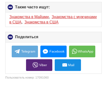
Также часто ищут:
click
to
collapse
Знакомства в Майами
,
Знакомства с мужчинами
contents
в США
,
Знакомства в США
Поделиться
click
to
collapse
contents
Telegram
Facebook
WhatsApp
Viber
Mail
Пользователь номер:
17091060