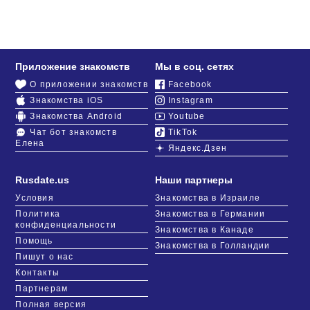
Приложение знакомств
Мы в соц. сетях
О приложении знакомств
Facebook
Знакомства iOS
Instagram
Знакомства Android
Youtube
Чат бот знакомств
TikTok
Елена
Яндекс.Дзен
Rusdate.us
Наши партнеры
Условия
Знакомства в Израиле
Политика
Знакомства в Германии
конфиденциальности
Знакомства в Канаде
Помощь
Знакомства в Голландии
Пишут о нас
Контакты
Партнерам
Полная версия