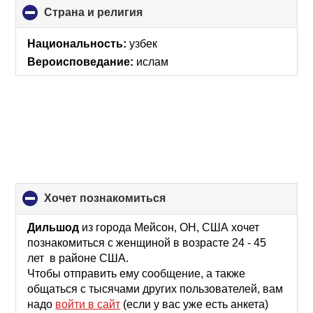
Страна и религия
click
to
collapse
Национальность:
узбек
contents
Вероисповедание:
ислам
хочет познакомиться
click
to
collapse
Дильшод
из города Мейсон, OH, США хочет
contents
познакомиться с женщиной в возрасте 24 - 45
лет в районе США.
Чтобы отправить ему сообщение, а также
общаться с тысячами других пользователей, вам
надо
войти в сайт
(если у вас уже есть анкета)