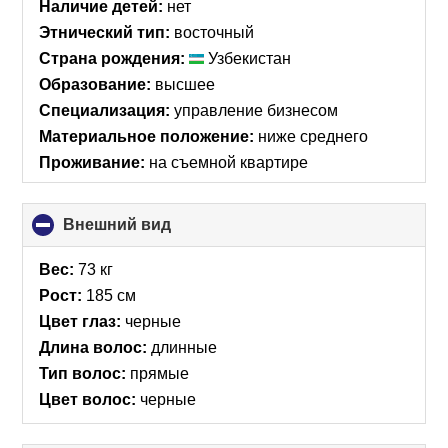
Наличие детей:
нет
Этнический тип:
восточный
Страна рождения:
Узбекистан
Образование:
высшее
Специализация:
управление бизнесом
Материальное положение:
ниже среднего
Проживание:
на съемной квартире
Внешний вид
click
to
collapse
Вес:
73 кг
contents
Рост:
185 см
Цвет глаз:
черные
Длина волос:
длинные
Тип волос:
прямые
Цвет волос:
черные