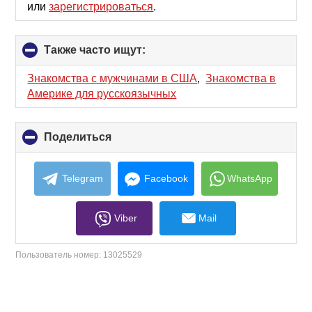
или
зарегистрироваться
.
Также часто ищут:
click
to
collapse
Знакомства с мужчинами в США
,
Знакомства в
contents
Америке для русскоязычных
Поделиться
click
to
collapse
contents
Telegram
Facebook
WhatsApp
Viber
Mail
Пользователь номер:
13025529