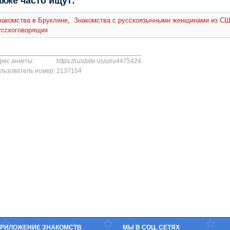
акже часто ищут:
накомства в Бруклине
,
Знакомства с русскоязычными женщинами из С
усскоговорящих
рес анкеты:
https://rusdate.us/u/ru4475424
льзователь номер:
2137154
РИЛОЖЕНИЕ ЗНАКОМСТВ
МЫ В СОЦ. СЕТЯХ