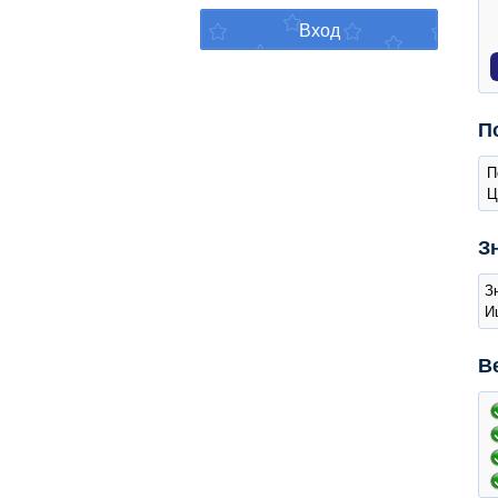
П
П
Ц
З
З
И
В