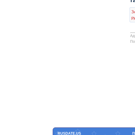
Т
З
р
Ад
По
RUSDATE.US
П