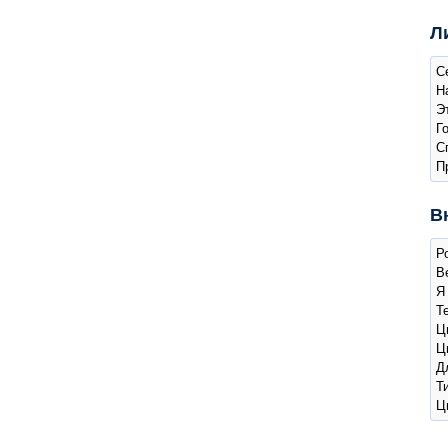
Л
С
Н
Э
Г
С
П
В
Р
Ве
Я
Т
Ц
Ц
Д
Т
Ц