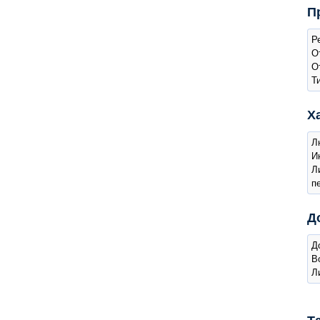
П
Р
О
О
Т
Х
Л
И
Л
п
Д
Д
В
Л