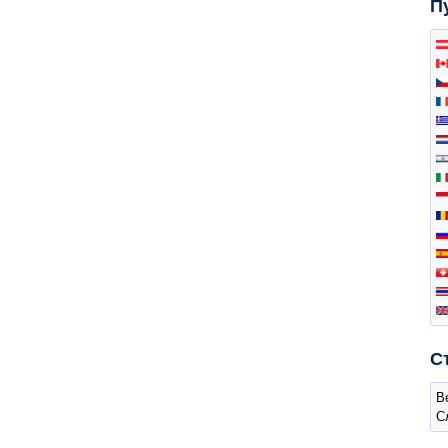
П
С
В
С