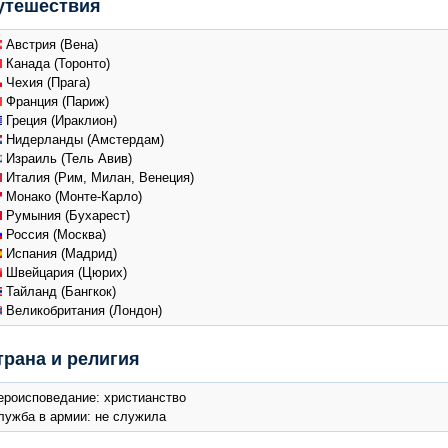
утешествия
Австрия (Вена)
Канада (Торонто)
Чехия (Прага)
Франция (Париж)
Греция (Ираклион)
Нидерланды (Амстердам)
Израиль (Тель Авив)
Италия (Рим, Милан, Венеция)
Монако (Монте-Карло)
Румыния (Бухарест)
Россия (Москва)
Испания (Мадрид)
Швейцария (Цюрих)
Тайланд (Бангкок)
Великобритания (Лондон)
трана и религия
ероисповедание: христианство
лужба в армии: не служила