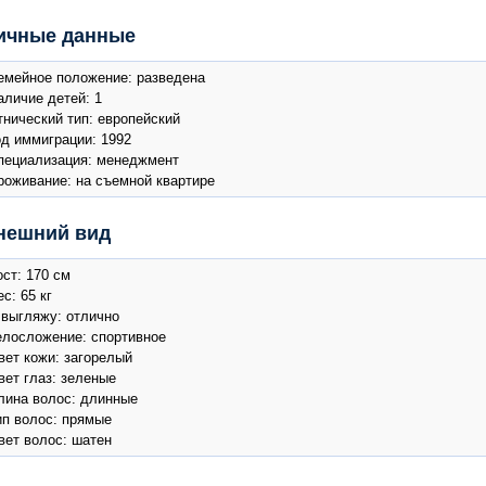
ичные данные
емейное положение: разведена
аличие детей: 1
тнический тип: европейский
од иммиграции: 1992
пециализация: менеджмент
роживание: на съемной квартире
нешний вид
ост: 170 см
с: 65 кг
 выгляжу: отлично
елосложение: спортивное
вет кожи: загорелый
вет глаз: зеленые
лина волос: длинные
ип волос: прямые
вет волос: шатен