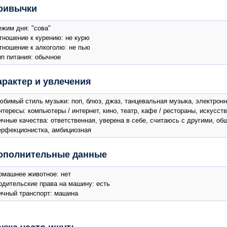
ривычки
ежим дня: "сова"
тношение к курению: не курю
тношение к алкоголю: не пью
ип питания: обычное
арактер и увлечения
юбимый стиль музыки: поп, блюз, джаз, танцевальная музыка, электронн
нтересы: компьютеры / интернет, кино, театр, кафе / рестораны, искусcтв
ичные качества: ответственная, уверена в себе, считаюсь с другими, об
ерфекционистка, амбициозная
ополнительные данные
омашнее животное: нет
одительские права на машину: есть
ичный транспорт: машина