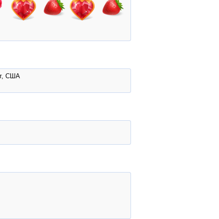
ат, США