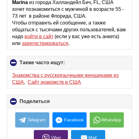
collapse
Marina
из города Халландейл Бич, FL, США
contents
хочет познакомиться с мужчиной в возрасте 55 -
73 лет в районе Флорида, США.
Чтобы отправить ей сообщение, а также
общаться с тысячами других пользователей, вам
надо
войти в сайт
(если у вас уже есть анкета)
или
зарегистрироваться
.
Также часто ищут:
click
to
collapse
Знакомства с русскоязычными женщинами из
contents
США
,
Сайт знакомств в США
Поделиться
click
to
collapse
contents
Telegram
Facebook
WhatsApp
Viber
Mail