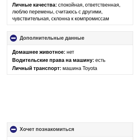
Личные качества:
спокойная, ответственная,
люблю перемены, считаюсь с другими,
чувствительная, склонна к компромиссам
Дополнительные данные
click
to
collapse
Домашнее животное:
нет
contents
Водительские права на машину:
есть
Личный транспорт:
машина Toyota
хочет познакомиться
click
to