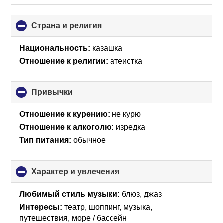
Страна и религия
click
to
collapse
Национальность:
казашка
contents
Отношение к религии:
атеистка
Привычки
click
to
collapse
Отношение к курению:
не курю
contents
Отношение к алкоголю:
изредка
Тип питания:
обычное
Характер и увлечения
click
to
collapse
Любимый стиль музыки:
блюз, джаз
contents
Интересы:
театр, шоппинг, музыка,
путешествия, море / бассейн