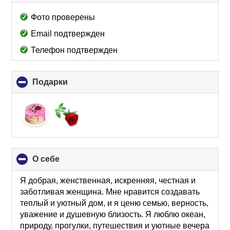
to
collapse
Фото проверены
contents
Email подтвержден
Телефон подтвержден
Подарки
click
to
collapse
contents
О себе
click
to
collapse
Я добрая, женственная, искренняя, честная и
contents
заботливая женщина. Мне нравится создавать
теплый и уютный дом, и я ценю семью, верность,
уважение и душевную близость. Я люблю океан,
природу, прогулки, путешествия и уютные вечера