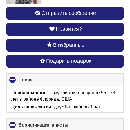
Отправить сообщение
Нравится?
В избранные
Подарить подарок
Поиск
click
to
collapse
Познакомлюсь :
с мужчиной в возрасте 55 - 73
contents
лет
в районе
Флорида, США
Цель знакомства:
дружба, любовь, брак
Верификация анкеты
click