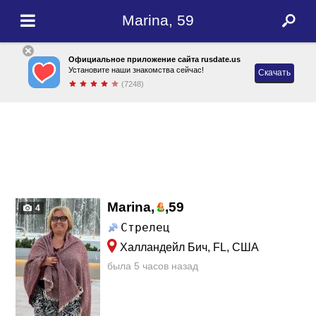
Marina, 59
Официальное приложение сайта rusdate.us
Установите наши знакомства сейчас!
Скачать
(7248)
Marina,
,
59
4
Стрелец
Халландейл Бич, FL, США
была 5 часов назад