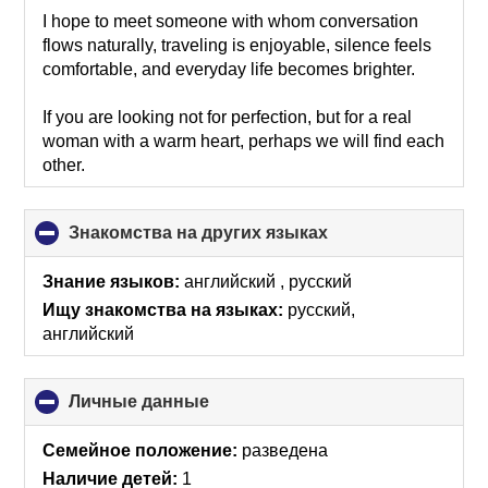
I hope to meet someone with whom conversation
flows naturally, traveling is enjoyable, silence feels
comfortable, and everyday life becomes brighter.
If you are looking not for perfection, but for a real
woman with a warm heart, perhaps we will find each
other.
Знакомства на других языках
click
to
collapse
Знание языков:
английский , русский
contents
Ищу знакомства на языках:
русский,
английский
Личные данные
click
to
collapse
Семейное положение:
разведена
contents
Наличие детей:
1